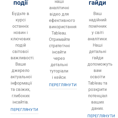
події
наші
гайди
аналітичні
Будьте в
Ваш
відео для
курсі
надійний
ефективного
останніх
помічник
використання
новин і
у світі
Tableau.
ключових
аналітики.
Отримайте
подій
Наші
стратегічні
світової
детальні
інсайти
важливості.
гайди
через
Ваше
допоможуть
детальні
джерело
вам
туторіали
актуальної
освоїти
і кейси.
інформації
Tableau та
ПЕРЕГЛЯНУТИ
та свіжих,
розкрити
глибоких
потенціал
інсайтів.
ваших
даних.
ПЕРЕГЛЯНУТИ
ПЕРЕГЛЯНУТИ