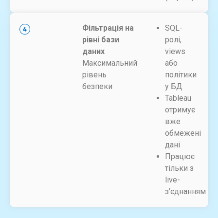
Фільтрація на
SQL-
рівні бази
ролі,
даних
views
Максимальний
або
рівень
політики
безпеки
у БД
Tableau
отримує
вже
обмежені
дані
Працює
тільки з
live-
з’єднанням