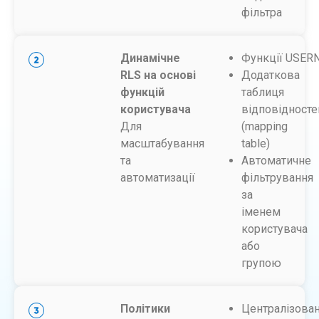
фільтра
Динамічне
Функції USER
RLS на основі
Додаткова
функцій
таблиця
користувача
відповідносте
Для
(mapping
масштабування
table)
та
Автоматичне
автоматизації
фільтрування
за
іменем
користувача
або
групою
Політики
Централізова