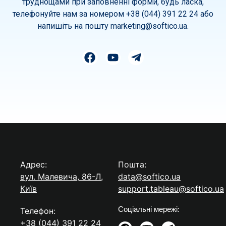
труднощами при заповненні форми, будь ласка,
телефонуйте нам за номером +38 (044) 391 22 24 або
напишіть на пошту
marketing@softico.ua
.
Адрес:
Пошта:
вул. Малевича, 86-Л,
data@softico.ua
Київ
support.tableau@softico.ua
Соціальні мережі:
Телефон:
+38 (044) 391 22 24