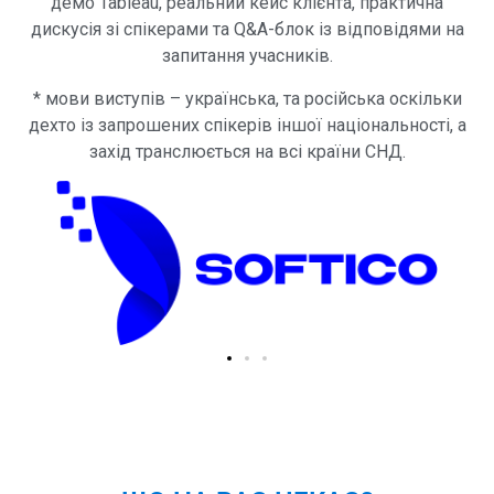
демо Tableau, реальний кейс клієнта, практична
дискусія зі спікерами та Q&A-блок із відповідями на
запитання учасників.
* мови виступів – українська, та російська оскільки
дехто із запрошених спікерів іншої національності, а
захід транслюється на всі країни СНД.