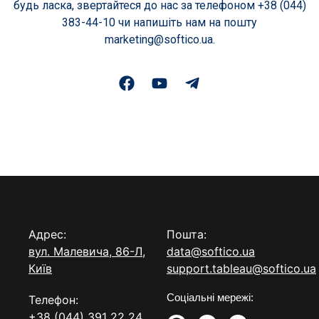
будь ласка, звертайтеся до нас за телефоном +38 (044)
383-44-10 чи напишіть нам на пошту
marketing@softico.ua.
Адрес:
Пошта:
вул. Малевича, 86-Л,
data@softico.ua
Київ
support.tableau@softico.ua
Соціальні мережі:
Телефон:
+38 (044) 391 22 24