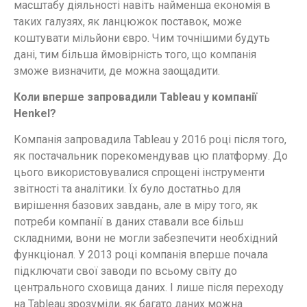
масштабу діяльності навіть найменша економія в
таких галузях, як ланцюжок поставок, може
коштувати мільйони євро. Чим точнішими будуть
дані, тим більша ймовірність того, що компанія
зможе визначити, де можна заощадити.
Коли вперше запровадили Tableau у компанії
Henkel?
Компанія запровадила Tableau у 2016 році після того,
як постачальник порекомендував цю платформу. До
цього використовувалися спрощені інструменти
звітності та аналітики. Їх було достатньо для
вирішення базових завдань, але в міру того, як
потреби компанії в даних ставали все більш
складними, вони не могли забезпечити необхідний
функціонал. У 2013 році компанія вперше почала
підключати свої заводи по всьому світу до
центрального сховища даних. І лише після переходу
на Tableau зрозуміли, як багато даних можна