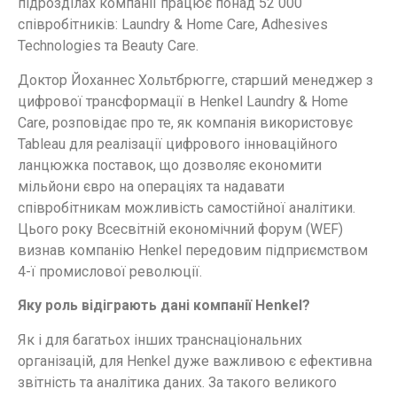
підрозділах компанії працює понад 52 000
співробітників: Laundry & Home Care, Adhesives
Technologies та Beauty Care.
Доктор Йоханнес Хольтбрюгге, старший менеджер з
цифрової трансформації в Henkel Laundry & Home
Care, розповідає про те, як компанія використовує
Tableau для реалізації цифрового інноваційного
ланцюжка поставок, що дозволяє економити
мільйони євро на операціях та надавати
співробітникам можливість самостійної аналітики.
Цього року Всесвітній економічний форум (WEF)
визнав компанію Henkel передовим підприємством
4-ї промислової революції.
Яку роль відіграють дані компанії Henkel?
Як і для багатьох інших транснаціональних
організацій, для Henkel дуже важливою є ефективна
звітність та аналітика даних. За такого великого