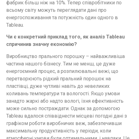
фабрик більш ніж на 10%. Тепер співробітники по
всьому світу можуть переглядати дані про
енергоспоживання та потужність один одного в
Tableau.
Чи є конкретний приклад того, як аналіз Tableau
спричинив значну економію?
Виробництво прального порошку – найважливіша
частина нашого бізнесу. Тим не менш, це дуже
енергоємний процес, а розпилювальні вежі, що
перетворюють рідкий пральний порошок на
пластівці, дуже чутливі навіть до невеликих
коливань температури та вологості. Якщо умови
занадто жаркі або надто вологі, їхня ефективність
може сильно постраждати. Однак за допомогою
Tableau вдалося співвіднести місцеві погодні дані з
графіком роботи виробничих веж, забезпечивши
максимальну продуктивність у періоди, коли
атмосферні умови були оптимальними, і навпаки. Це