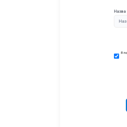
Назва 
Я п