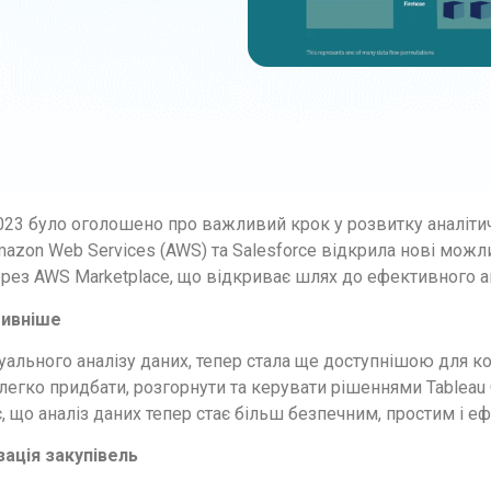
2023 було оголошено про важливий крок у розвитку аналіт
mazon Web Services (AWS) та Salesforce відкрила нові можл
рез AWS Marketplace, що відкриває шлях до ефективного ан
тивніше
зуального аналізу даних, тепер стала ще доступнішою для к
легко придбати, розгорнути та керувати рішеннями Tableau
, що аналіз даних тепер стає більш безпечним, простим і е
зація закупівель