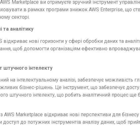
AWS Marketplace ви отримуєте зручний інструмент управлінн
ховувати в рамках програми знижок AWS Enterprise, що ств
ному секторі.
і та аналітику
 відкриває нові горизонти у сфері обробки даних та аналіти
 знання, щоб допомогти організаціям ефективно впроваджув
іт штучного інтелекту
ваний на інтелектуальному аналізі, забезпечує можливість г
жливих бізнес-рішень. Це інструмент, що забезпечує доступ
ного штучного інтелекту, що робить аналітичний процес ще
з AWS Marketplace відкриває нові перспективи для бізнесу 
 доступ до потужних інструментів аналізу даних, щоб прий