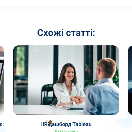
Схожі статті:
є:
HR дашборд Tableau
Детальніше »