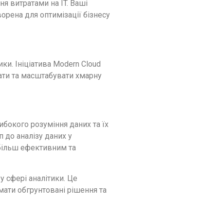
я витратами на IT. Ваші
орена для оптимізації бізнесу
ки. Ініціатива Modern Cloud
ати та масштабувати хмарну
либокого розуміння даних та їх
 до аналізу даних у
 більш ефективним та
у сфері аналітики. Це
мати обгрунтовані рішення та