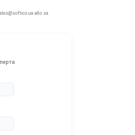
les@softico.ua або за
сперта